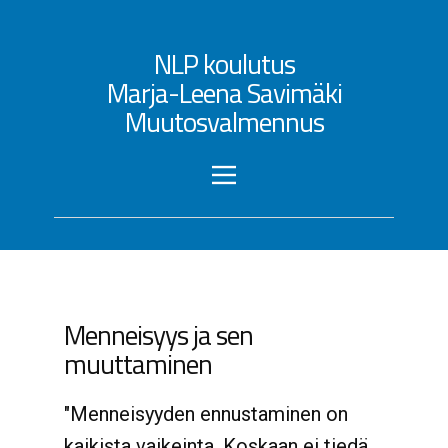
NLP koulutus
Marja-Leena Savimäki
Muutosvalmennus
Menneisyys ja sen
muuttaminen
"Menneisyyden ennustaminen on
kaikista vaikeinta. Koskaan ei tiedä,