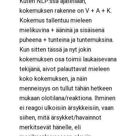
Kuten NLP:ssä ajatellaan,
kokemuksen rakenne on V + A + K.
Kokemus tallentuu mieleen
mielikuvina + ääninä ja sisäisenä
puheena + tunteina ja tuntemuksina.
Kun sitten tässä ja nyt jokin
kokemuksen osa toimii laukaisevana
tekijänä, aivot palauttavat mieleen
koko kokemuksen, ja näin
menneisyys on tullut tähän hetkeen
mukaan olotilana/reaktiona. Ihminen
ei reagoi ulkoisiin ärsykkeisiin, vaan
siihen, mitä ärsykket/havainnot
merkitsevät hänelle, eli