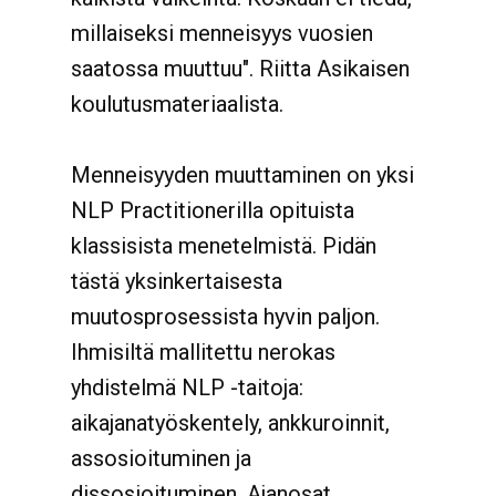
millaiseksi menneisyys vuosien
saatossa muuttuu". Riitta Asikaisen
koulutusmateriaalista.
Menneisyyden muuttaminen on yksi
NLP Practitionerilla opituista
klassisista menetelmistä. Pidän
tästä yksinkertaisesta
muutosprosessista hyvin paljon.
Ihmisiltä mallitettu nerokas
yhdistelmä NLP -taitoja:
aikajanatyöskentely, ankkuroinnit,
assosioituminen ja
dissosioituminen. Ajanosat