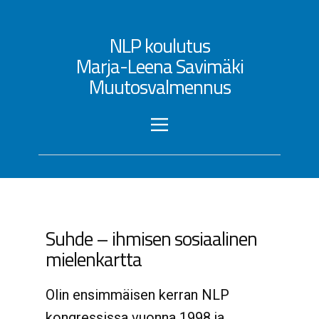
NLP koulutus
Marja-Leena Savimäki
Muutosvalmennus
Suhde – ihmisen sosiaalinen
mielenkartta
Olin ensimmäisen kerran NLP
kongressissa vuonna 1998 ja