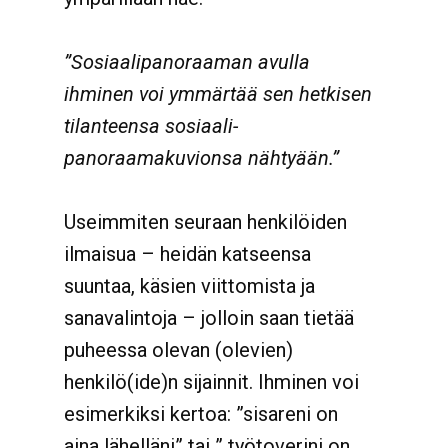
”Sosiaalipanoraaman avulla
ihminen voi ymmärtää sen hetkisen
tilanteensa sosiaali-
panoraamakuvionsa nähtyään.”
Useimmiten seuraan henkilöiden
ilmaisua – heidän katseensa
suuntaa, käsien viittomista ja
sanavalintoja – jolloin saan tietää
puheessa olevan (olevien)
henkilö(ide)n sijainnit. Ihminen voi
esimerkiksi kertoa: ”sisareni on
aina lähelläni” tai ” työtoverini on