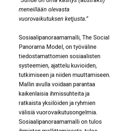
”Suhde on oma käsitys (abstrakti)
meneillään olevasta
vuorovaikutuksen ketjusta.”
Sosiaalipanoraamamalli, The Social
Panorama Model, on työväline
tiedostamattomien sosiaalisten
systeemien, ajattelu kuvioiden,
tutkimiseen ja niiden muuttamiseen.
Mallin avulla voidaan parantaa
kaikenlaisia ihmissuhteita ja
ratkaista yksilöiden ja ryhmien
välisiä vuorovaikutusongelmia.
Sosiaalipanoraamamalli on tulos