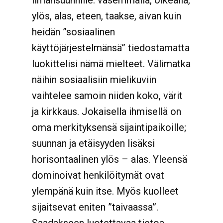
ilmansuunnille: vasemmalla, oikealla,
ylös, alas, eteen, taakse, aivan kuin
heidän ”sosiaalinen
käyttöjärjestelmänsä” tiedostamatta
luokittelisi nämä mielteet. Välimatka
näihin sosiaalisiin mielikuviin
vaihtelee samoin niiden koko, värit
ja kirkkaus. Jokaisella ihmisellä on
oma merkityksensä sijaintipaikoille;
suunnan ja etäisyyden lisäksi
horisontaalinen ylös – alas. Yleensä
dominoivat henkilöitymät ovat
ylempänä kuin itse. Myös kuolleet
sijaitsevat eniten ”taivaassa”.