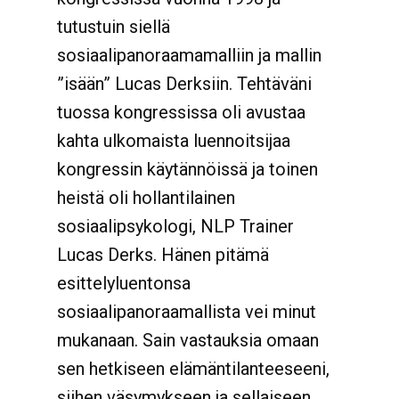
tutustuin siellä
sosiaalipanoraamamalliin ja mallin
”isään” Lucas Derksiin. Tehtäväni
tuossa kongressissa oli avustaa
kahta ulkomaista luennoitsijaa
kongressin käytännöissä ja toinen
heistä oli hollantilainen
sosiaalipsykologi, NLP Trainer
Lucas Derks. Hänen pitämä
esittelyluentonsa
sosiaalipanoraamallista vei minut
mukanaan. Sain vastauksia omaan
sen hetkiseen elämäntilanteeseeni,
siihen väsymykseen ja sellaiseen