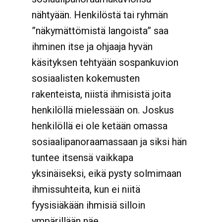
nähtyään. Henkilöstä tai ryhmän
”näkymättömistä langoista” saa
ihminen itse ja ohjaaja hyvän
käsityksen tehtyään sospankuvion
sosiaalisten kokemusten
rakenteista, niistä ihmisistä joita
henkilöllä mielessään on. Joskus
henkilöllä ei ole ketään omassa
sosiaalipanoraamassaan ja siksi hän
tuntee itsensä vaikkapa
yksinäiseksi, eikä pysty solmimaan
ihmissuhteita, kun ei niitä
fyysisiäkään ihmisiä silloin
ympärillään näe.