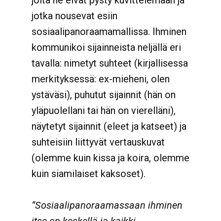
joita he eivät pysty kuvittelemaan ja
jotka nousevat esiin
sosiaalipanoraamamallissa. Ihminen
kommunikoi sijainneista neljällä eri
tavalla: nimetyt suhteet (kirjallisessa
merkityksessä: ex-mieheni, olen
ystäväsi), puhutut sijainnit (hän on
yläpuolellani tai hän on vierelläni),
näytetyt sijainnit (eleet ja katseet) ja
suhteisiin liittyvät vertauskuvat
(olemme kuin kissa ja koira, olemme
kuin siamilaiset kaksoset).
”Sosiaalipanoraamassaan ihminen