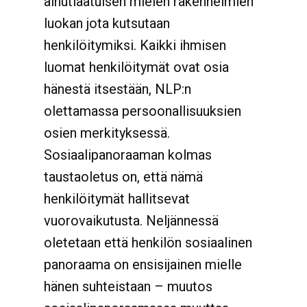
ainutlaatuisen mielen rakennelmien
luokan jota kutsutaan
henkilöitymiksi. Kaikki ihmisen
luomat henkilöitymät ovat osia
hänestä itsestään, NLP:n
olettamassa persoonallisuuksien
osien merkityksessä.
Sosiaalipanoraaman kolmas
taustaoletus on, että nämä
henkilöitymät hallitsevat
vuorovaikutusta. Neljännessä
oletetaan että henkilön sosiaalinen
panoraama on ensisijainen mielle
hänen suhteistaan – muutos