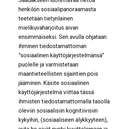
Saadakseen luotettavaa tietoa
henkilön sosiaalipanoraamasta
teetetään tietynlainen
mielikuvaharjoitus aivan
ensimmäiseksi. Sen avulla ohjataan
ihminen tiedostamattoman
”sosiaalinen käyttöjärjestelmänsä”
puolelle ja varmistetaan
maantieteellisten sijaintien pois
jääminen. Käsite sosiaalinen
käyttöjärjestelmä viittaa tässä
ihmisten tiedostamattomalla tasolla
oleviin sosiaalisiin kognitiivisiin
kykyihin, (sosiaaliseen älykkyyteen),