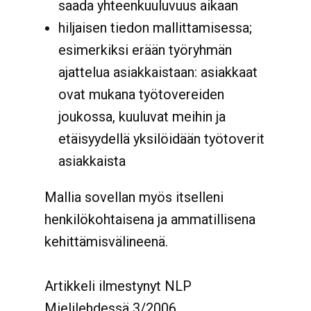
saada yhteenkuuluvuus aikaan
hiljaisen tiedon mallittamisessa;
esimerkiksi erään työryhmän
ajattelua asiakkaistaan: asiakkaat
ovat mukana työtovereiden
joukossa, kuuluvat meihin ja
etäisyydellä yksilöidään työtoverit
asiakkaista
Mallia sovellan myös itselleni
henkilökohtaisena ja ammatillisena
kehittämisvälineenä.
Artikkeli ilmestynyt NLP
Mielilehdessä 3/2006