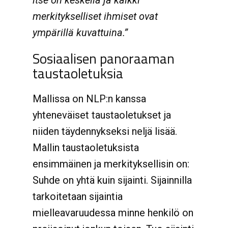
itse on keskellä ja kaikki
merkitykselliset ihmiset ovat
ympärillä kuvattuina.”
Sosiaalisen panoraaman
taustaoletuksia
Mallissa on NLP:n kanssa
yhteneväiset taustaoletukset ja
niiden täydennykseksi neljä lisää.
Mallin taustaoletuksista
ensimmäinen ja merkityksellisin on:
Suhde on yhtä kuin sijainti. Sijainnilla
tarkoitetaan sijaintia
mielleavaruudessa minne henkilö on