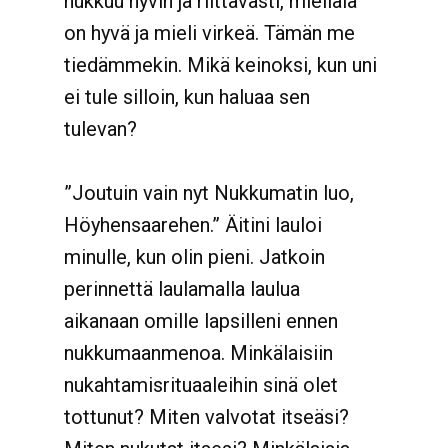
nukkuu hyvin ja riittävästi, mieliala
on hyvä ja mieli virkeä. Tämän me
tiedämmekin. Mikä keinoksi, kun uni
ei tule silloin, kun haluaa sen
tulevan?
”Joutuin vain nyt Nukkumatin luo,
Höyhensaarehen.” Äitini lauloi
minulle, kun olin pieni. Jatkoin
perinnettä laulamalla laulua
aikanaan omille lapsilleni ennen
nukkumaanmenoa. Minkälaisiin
nukahtamisrituaaleihin sinä olet
tottunut? Miten valvotat itseäsi?