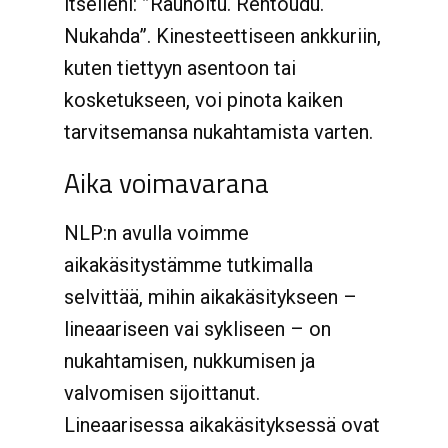
itselleni: ”Rauhoitu. Rentoudu.
Nukahda”. Kinesteettiseen ankkuriin,
kuten tiettyyn asentoon tai
kosketukseen, voi pinota kaiken
tarvitsemansa nukahtamista varten.
Aika voimavarana
NLP:n avulla voimme
aikakäsitystämme tutkimalla
selvittää, mihin aikakäsitykseen –
lineaariseen vai sykliseen – on
nukahtamisen, nukkumisen ja
valvomisen sijoittanut.
Lineaarisessa aikakäsityksessä ovat