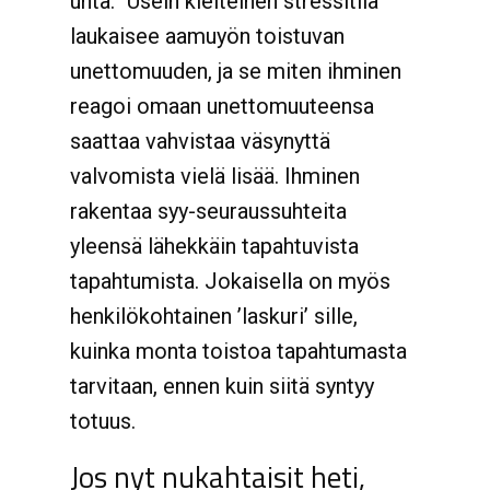
unta.” Usein kielteinen stressitila
laukaisee aamuyön toistuvan
unettomuuden, ja se miten ihminen
reagoi omaan unettomuuteensa
saattaa vahvistaa väsynyttä
valvomista vielä lisää. Ihminen
rakentaa syy-seuraussuhteita
yleensä lähekkäin tapahtuvista
tapahtumista. Jokaisella on myös
henkilökohtainen ’laskuri’ sille,
kuinka monta toistoa tapahtumasta
tarvitaan, ennen kuin siitä syntyy
totuus.
Jos nyt nukahtaisit heti,