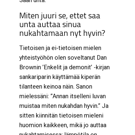
Saan unta.”
Miten juuri se, ettet saa
unta auttaa sinua
nukahtamaan nyt hyvin?
Tietoisen ja ei-tietoisen mielen
yhteistyöhön olen soveltanut Dan
Brownin ’Enkelit ja demonit’ -kirjan
sankariparin käyttämää kiperän
tilanteen keinoa näin. Sanon
mielessäni: ”Annan itselleni luvan
muistaa miten nukahdan hyvin.” Ja
sitten kiinnitän tietoisen mieleni
huomion kaikkeen, mikä jo auttaa
nukahtamisessa: lämpötila on