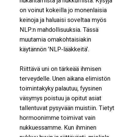
nukahtamista ja nukkumista. Kysyjä
on voinut kokeilla jo monenlaisia
keinoja ja haluaisi soveltaa myös
NLP:n mahdollisuuksia. Tässä
muutamia omakohtaisiakin
käytännön ’NLP-lääkkeitä’.
Riittävä uni on tärkeää ihmisen
terveydelle. Unen aikana elimistön
toimintakyky palautuu, fyysinen
väsymys poistuu ja opitut asiat
tallentuvat pysyvään muistiin. Tietyt
hormoonimme toimivat vain
nukkuessamme. Kun ihminen