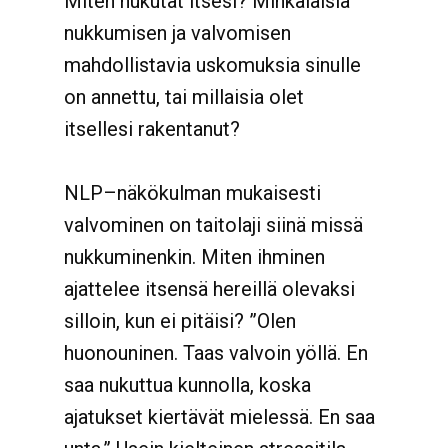
Miten nukutat itsesi? Minkälaisia
nukkumisen ja valvomisen
mahdollistavia uskomuksia sinulle
on annettu, tai millaisia olet
itsellesi rakentanut?
NLP–näkökulman mukaisesti
valvominen on taitolaji siinä missä
nukkuminenkin. Miten ihminen
ajattelee itsensä hereillä olevaksi
silloin, kun ei pitäisi? ”Olen
huonouninen. Taas valvoin yöllä. En
saa nukuttua kunnolla, koska
ajatukset kiertävät mielessä. En saa